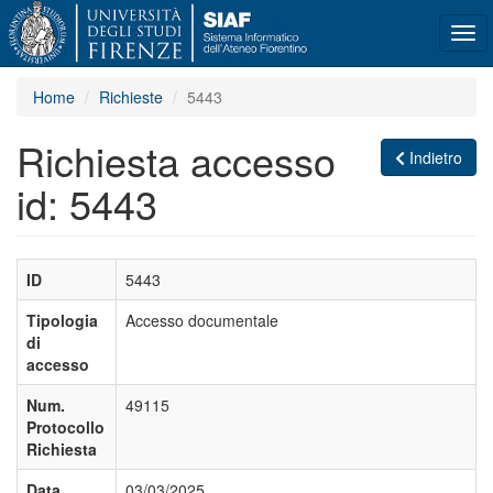
Tog
navi
Home
Richieste
5443
Richiesta accesso
Indietro
id: 5443
ID
5443
Tipologia
Accesso documentale
di
accesso
Num.
49115
Protocollo
Richiesta
Data
03/03/2025